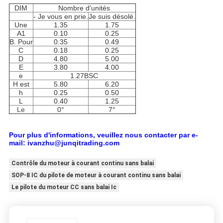
DIM
Nombre d'unités
- Je vous en prie.
Je suis désolé.
Une
1.35
1.75
A1
0.10
0.25
B. Pour
0.35
0.49
C
0.18
0.25
D
4.80
5.00
E
3.80
4.00
e
1.27BSC
H est
5.80
6.20
h
0.25
0.50
L
0.40
1.25
Le
0°
7°
Pour plus d'informations, veuillez nous contacter par e-
mail: ivanzhu@junqitrading.com
Contrôle du moteur à courant continu sans balai
SOP-8 IC du pilote de moteur à courant continu sans balai
Le pilote du moteur CC sans balai Ic