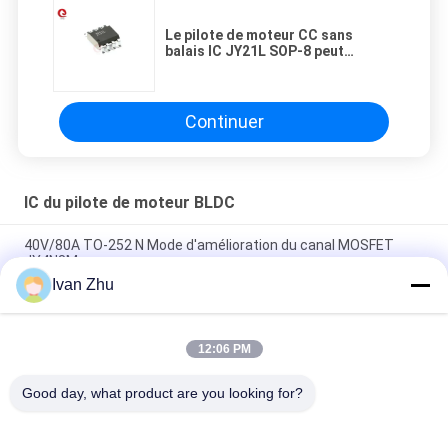
Le pilote de moteur CC sans
balais IC JY21L SOP-8 peut
remplacer la puce IR2101S pour le
pilote de moteur de petite et
moyenne puissance
Continuer
IC du pilote de moteur BLDC
40V/80A TO-252 N Mode d'amélioration du canal MOSFET
JY4N8M
Ivan Zhu
Mode d'amélioration du canal P Puissance MOSFET JY4P7M
pour charge de courant élevé
12:06 PM
JY13M Lecteur de moteur à courant continu sans balai
MOSFET N et P Channel 40V Surface Mount
Good day, what product are you looking for?
Catégories populaires
Tous