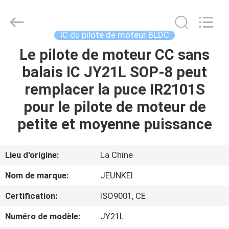
-
2026
Changzhou
Junqi
International
IC du pilote de moteur BLDC
Trade
Co.,Ltd.
All
Le pilote de moteur CC sans
À
Rights
Reserved.
balais IC JY21L SOP-8 peut
LA
remplacer la puce IR2101S
MAISON
pour le pilote de moteur de
PRODUITS
petite et moyenne puissance
À
Lieu d'origine:
La Chine
PROPOS
Nom de marque:
JEUNKEI
DE
Certification:
ISO9001, CE
NOUS
Numéro de modèle:
JY21L