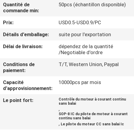
VISITE
Quantité de
50pcs (échantillon disponible)
commande min:
DE
Prix:
USD0.5-USD0.9/PC
L'USINE
Détails d'emballage:
suite pour l'exportation
CONTRÔLE
Délai de livraison:
dépendez de la quantité
/Negotiable d'ordre
DE
LA
Conditions de
T/T, Western Union, Paypal
paiement:
QUALITÉ
Capacité
10000pcs par mois
d'approvisionnement:
NOUS
Le point fort:
Contrôle du moteur à courant continu
CONTACTER
sans balai
,
SOP-8 IC du pilote de moteur à courant
continu sans balai
NOUVELLES
,
Le pilote du moteur CC sans balai Ic