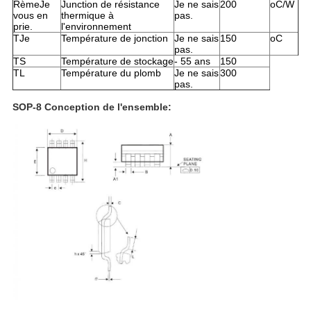
Rème
Je
Junction de résistance
Je ne sais
200
oC/W
vous en
thermique à
pas.
prie.
l'environnement
T
Je
Température de jonction
Je ne sais
150
oC
pas.
T
S
Température de stockage
- 55 ans
150
T
L
Température du plomb
Je ne sais
300
pas.
SOP-8 Conception de l'ensemble: