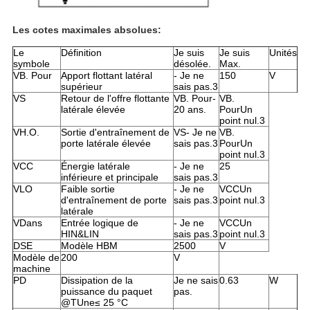
Les cotes maximales absolues:
Le
Définition
Je suis
Je suis
Unités
symbole
désolée.
Max.
V
B. Pour
Apport flottant latéral
- Je ne
150
V
supérieur
sais pas.3
V
S
Retour de l'offre flottante
V
B. Pour
-
V
B.
latérale élevée
20 ans.
Pour
Un
point nul.3
V
H.O.
Sortie d'entraînement de
V
S
- Je ne
V
B.
porte latérale élevée
sais pas.3
Pour
Un
point nul.3
V
CC
Énergie latérale
- Je ne
25
inférieure et principale
sais pas.3
V
LO
Faible sortie
- Je ne
V
CC
Un
d'entraînement de porte
sais pas.3
point nul.3
latérale
V
Dans
Entrée logique de
- Je ne
V
CC
Un
HIN&LIN
sais pas.3
point nul.3
DSE
Modèle HBM
2500
V
Modèle de
200
V
machine
P
D
Dissipation de la
Je ne sais
0.63
W
puissance du paquet
pas.
@T
Une
≤ 25 °C