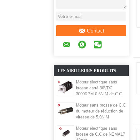
Contact
LES MEILLEURS PRODUITS
Moteur électrique sans
brosse carré 36VDC
3000RPM 0.6N.M de C.C
de NEMA23 57mm
Moteur sans brosse de C.C
du moteur de réduction de
vitesse de 5.0N.M
4000RPM 42JMG50K 24v
Moteur électrique sans
NEMA17 avec la boîte de
brosse de C.C de NEMA17
vitesse