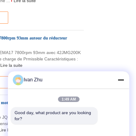
ne ...
Lire la suite
 7800rpm 93mm autour du réducteur
de NEMA17 7800rpm 93mm avec 42JMG200K
 charge de Prmissible Caractéristiques :
Lire la suite
Ivan Zhu
1:49 AM
 moteur d'engrenage planétaire de
Good day, what product are you looking 
C de JQ22RBL/22JN10K Dia22mm OD,
for?
nsion 24V Caractéristiques : Service
Lire la suite