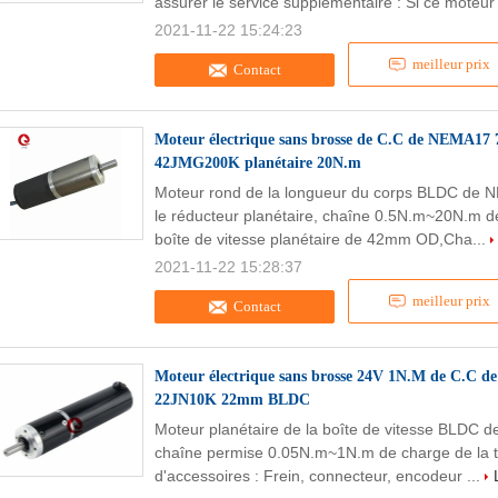
assurer le service supplémentaire : Si ce moteur 
2021-11-22 15:24:23
meilleur prix
Contact
Moteur électrique sans brosse de C.C de NEMA17
42JMG200K planétaire 20N.m
Moteur rond de la longueur du corps BLDC 
le réducteur planétaire, chaîne 0.5N.m~20N.m de
boîte de vitesse planétaire de 42mm OD,Cha...
2021-11-22 15:28:37
meilleur prix
Contact
Moteur électrique sans brosse 24V 1N.M de C.C de
22JN10K 22mm BLDC
Moteur planétaire de la boîte de vitesse BLD
chaîne permise 0.05N.m~1N.m de charge de la te
d'accessoires : Frein, connecteur, encodeur ...