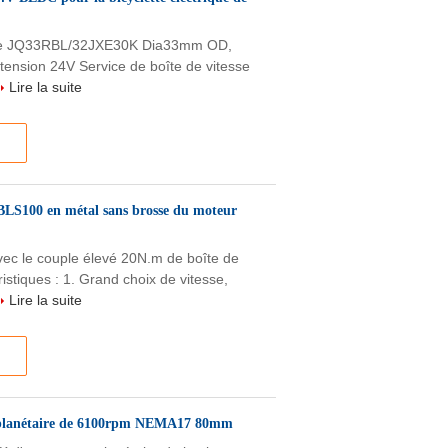
DC de JQ33RBL/32JXE30K Dia33mm OD,
ension 24V Service de boîte de vitesse
.
Lire la suite
2BLS100 en métal sans brosse du moteur
c le couple élevé 20N.m de boîte de
stiques : 1. Grand choix de vitesse,
.
Lire la suite
 planétaire de 6100rpm NEMA17 80mm