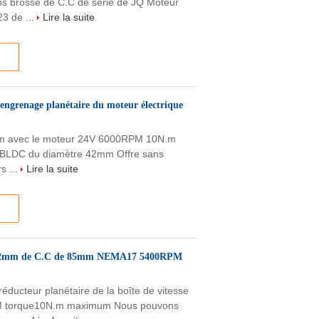
s brosse de C.C de série de JQ Moteur
3 de ...
Lire la suite
grenage planétaire du moteur électrique
m avec le moteur 24V 6000RPM 10N.m
 BLDC du diamètre 42mm Offre sans
s ...
Lire la suite
teur 42mm de C.C de 85mm NEMA17 5400RPM
cteur planétaire de la boîte de vitesse
 torque10N.m maximum Nous pouvons