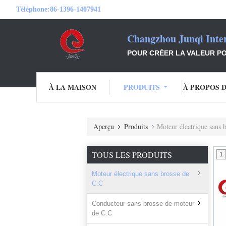
Téléphone:
86-1396-1407941
Changzhou Junqi Inter
POUR CRÉER LA VALEUR PO
À LA MAISON
PRODUITS
À PROPOS 
Aperçu
Produits
Moteur électrique sans 
TOUS LES PRODUITS
1
Moteur électrique sans brosse de
C.C
Conducteur sans brosse de moteur
de C.C