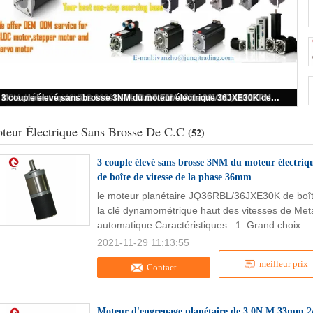
moteur sans brosse servo sans brosse du moteur 57mm BLDC de C.C du couple 24V élevé de 42mm
teur Électrique Sans Brosse De C.C
(52)
3 couple élevé sans brosse 3NM du moteur électri
de boîte de vitesse de la phase 36mm
le moteur planétaire JQ36RBL/36JXE30K de boît
la clé dynamométrique haut des vitesses de Meta
automatique Caractéristiques : 1. Grand choix ..
2021-11-29 11:13:55
meilleur prix
Contact
Moteur d'engrenage planétaire de 3.0N.M 33mm 24