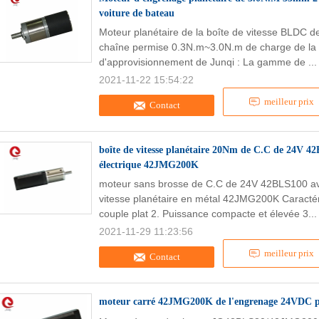
voiture de bateau
Moteur planétaire de la boîte de vitesse BL
chaîne permise 0.3N.m~3.0N.m de charge de la t
d'approvisionnement de Junqi : La gamme de ..
2021-11-22 15:54:22
meilleur prix
Contact
boîte de vitesse planétaire 20Nm de C.C de 24V 4
électrique 42JMG200K
moteur sans brosse de C.C de 24V 42BLS100 ave
vitesse planétaire en métal 42JMG200K Caractéri
couple plat 2. Puissance compacte et élevée 3..
2021-11-29 11:23:56
meilleur prix
Contact
moteur carré 42JMG200K de l'engrenage 24VDC