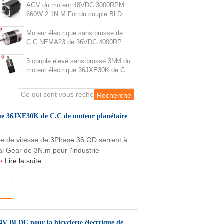
C.C de 24V NEMA17
AGV du moteur 48VDC 3000RPM
660W 2.1N.M For du couple BLDC
de la NEMA 34 de 86mm haut
Moteur électrique sans brosse de
C.C NEMA23 de 36VDC 4000RPM
0.96N.M 57mm
3 couple élevé sans brosse 3NM du
moteur électrique 36JXE30K de C.C
de moteur planétaire de boîte de
vitesse de la phase 36mm
que 36JXE30K de C.C de moteur planétaire
e de vitesse de 3Phase 36 OD serrent à
l Gear de 3N.m pour l'industrie
.
Lire la suite
V BLDC pour la bicyclette électrique de