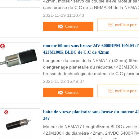
42mm, moteur servo de couple élevé Moteur san
sans brosse de C.C de la NEMA 34 de la NEMA 2
2021-11-29 11:10:48
meilleur prix
Contact
moteur 60mm sans brosse 24V 6000RPM 10N.M d'en
42JM100K BLDC de C.C de 42mm
Longueur du corps de la NEMA 17 (42mm) 60m
d'engrenage planétaire du réducteur 42JM100K
brosse de technologie de moteur de C.C plusieur
2021-11-22 15:49:37
meilleur prix
Contact
boîte de vitesse planétaire sans brosse du mo
24v
Moteur de NEMA17 Length85mm BLDC avec le rédu
42JM100K du diamètre 42mm, 24VDC 5400RPM