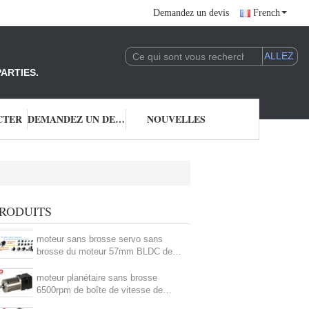
Demandez un devis
French
ARTIES.
CTER
DEMANDEZ UN DEVIS
NOUVELLES
RODUITS
moteur sans brosse servo sans
brosse du moteur 57mm BLDC de
C.C du couple 24V élevé de 42mm
moteur planétaire sans brosse
6500rpm de boîte de vitesse de
corps carré de moteur électrique de