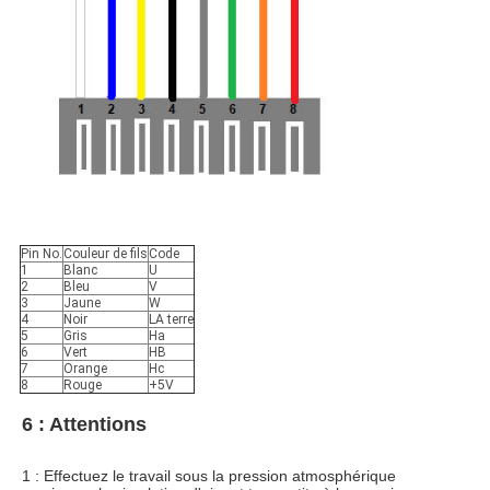
Pin No.
Couleur de fils
Code
1
Blanc
U
2
Bleu
V
3
Jaune
W
4
Noir
LA terre
5
Gris
Ha
6
Vert
HB
7
Orange
Hc
8
Rouge
+5V
6 : Attentions
1 : Effectuez le travail sous la pression atmosphérique