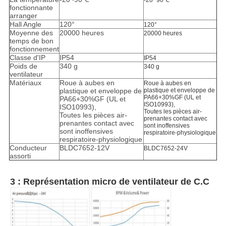
-20~90℃
fonctionnante
arranger
Hall Angle
120°
120°
Moyenne des
20000 heures
20000 heures
temps de bon
fonctionnement
Classe d'IP
IP54
IP54
Poids de
340 g
340 g
ventilateur
Matériaux
Roue à aubes en
Roue à aubes en
plastique et enveloppe de
plastique et enveloppe de
PA66+30%GF (UL et
PA66+30%GF (UL et
ISO10993),
ISO10993),
Toutes les pièces air-
Toutes les pièces air-
prenantes contact avec
prenantes contact avec
sont inoffensives
sont inoffensives
respiratoire-physiologique
respiratoire-physiologique
Conducteur
BLDC7652-12V
BLDC7652-24V
assorti
3 : Représentation micro de ventilateur de C.C