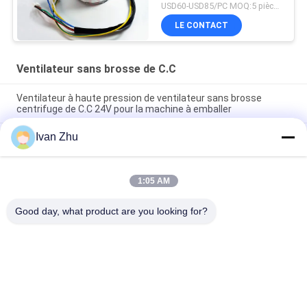
USD60-USD85/PC MOQ:5 pièces (échantillon disponible)
LE CONTACT
Ventilateur sans brosse de C.C
Ventilateur à haute pression de ventilateur sans brosse
centrifuge de C.C 24V pour la machine à emballer
Ivan Zhu
Ventilateur de circulation d'air de serre chaude de fans de
moteur de 24VDC 10.5Kpa 33M3/H BLDC
Ventilateur centrifuge de mini de la climatisation 24V de Cfm
1:05 AM
de C.C de ventilateur de voiture pompe en aluminium sans
brosse de fan
Good day, what product are you looking for?
Catégories populaires
Tous
Moteur Électrique 
Conducteur Sans 
Sans Brosse De C.C
Brosse De Moteur 
De C.C