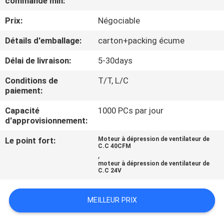
commande min:
VISITE
Prix:
Négociable
DE
L'USINE
Détails d'emballage:
carton+packing écume
Délai de livraison:
5-30days
CONTRÔLE
Conditions de
T/T, L/C
DE
paiement:
LA
Capacité
1000 PCs par jour
d'approvisionnement:
QUALITÉ
Le point fort:
Moteur à dépression de ventilateur de
C.C 40CFM
,
NOUS
moteur à dépression de ventilateur de
C.C 24V
CONTACTER
MEILLEUR PRIX
NOUVELLES