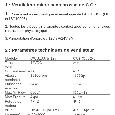
1 : Ventilateur micro sans brosse de C.C :
1.
Roue à aubes en plastique et enveloppe de PA66+30GF (UL
et ISO10993).
2. Toutes les pièces air-prenantes contact avec sont inoffensives
respiratoire-physiologique
3. Alimentation d'énergie : 12V-7A/24V-7A
2 : Paramètres techniques de ventilateur
Modèle
OWB13075-12v
OWB13075-24V
Tension
12VDC
24V
évaluée
Courant évalué
7A
6.3A
Vitesse
13100rpm
16000rpm
nominale
Puissance
84W
150W
évaluée
Max Air Flow
650L/min
800L/min
Max Presure
4kpa
6.5Kpa
Poteau de
4P=2
4P=2
moteur
Bruit
DB 48 (1Kpa-1m)
48dB (1Kpa-1m)
La température
-20~90℃