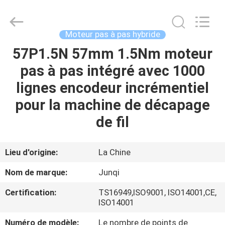
-
2026
Changzhou
Junqi
International
Moteur pas à pas hybride
Trade
Co.,Ltd.
All
57P1.5N 57mm 1.5Nm moteur
À
Rights
Reserved.
pas à pas intégré avec 1000
LA
lignes encodeur incrémentiel
MAISON
pour la machine de décapage
PRODUITS
de fil
À
Lieu d'origine:
La Chine
PROPOS
Nom de marque:
Junqi
DE
Certification:
TS16949,ISO9001, ISO14001,CE,
NOUS
ISO14001
Numéro de modèle:
Le nombre de points de