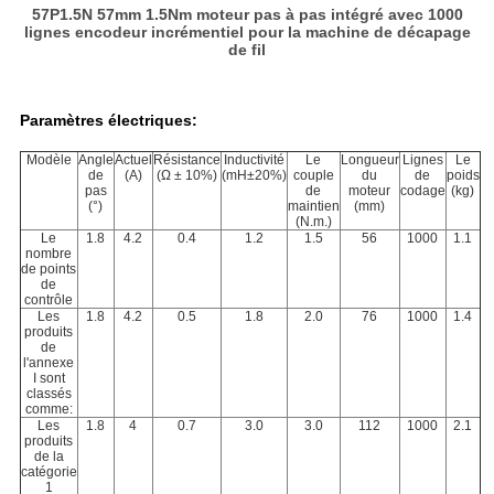
57P1.5N 57mm 1.5Nm moteur pas à pas intégré avec 1000
lignes encodeur incrémentiel pour la machine de décapage
de fil
Paramètres électriques:
Modèle
Angle
Actuel
Résistance
Inductivité
Le
Longueur
Lignes
Le
de
(A)
(Ω ± 10%)
(mH±20%)
couple
du
de
poids
pas
de
moteur
codage
(kg)
(°)
maintien
(mm)
(N.m.)
Le
1.8
4.2
0.4
1.2
1.5
56
1000
1.1
nombre
de points
de
contrôle
Les
1.8
4.2
0.5
1.8
2.0
76
1000
1.4
produits
de
l'annexe
I sont
classés
comme:
Les
1.8
4
0.7
3.0
3.0
112
1000
2.1
produits
de la
catégorie
1