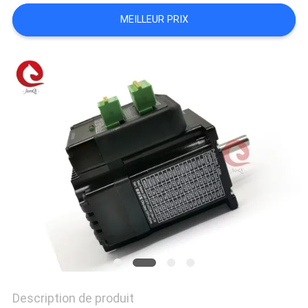
DEMANDEZ
MEILLEUR PRIX
UN DEVIS
PLAN
DU
SITE
POLITIQUE
DE
CONFIDENTIALITÉ
Description de produit