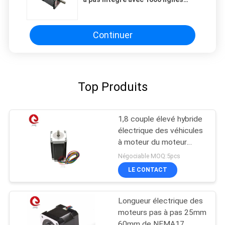
encodeur incrémentiel pour la
machine de décapage de fil
Continuer
Top Produits
1,8 couple élevé hybride
électrique des véhicules
à moteur du moteur
d'étape du degré
Négociable MOQ:5pcs
500VAC 82mm
LE CONTACT
Longueur électrique des
moteurs pas à pas 25mm
60mm de NEMA17