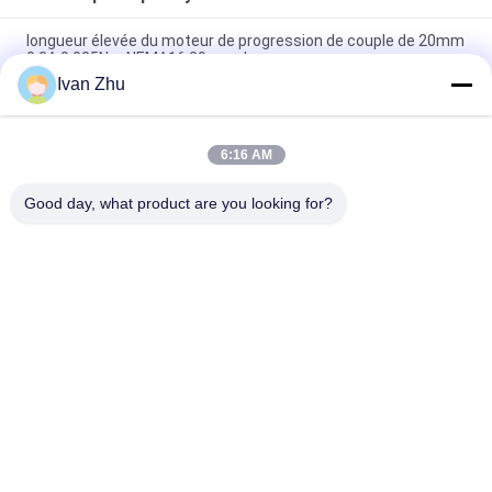
longueur élevée du moteur de progression de couple de 20mm
0.3A 0.085Nm NEMA16 39mm de pas
Ivan Zhu
NEMA14 35mm 1.8degree 2 moteurs pas à pas hybrides de
phase 26mm 0.28A 0.07Nm
6:16 AM
0.06Nm courant électrique de la longueur du corps 0.67A des
moteurs pas à pas NEMA11 28mm 32mm
Good day, what product are you looking for?
Catégories populaires
Tous
Moteur Électrique 
Conducteur Sans 
Sans Brosse De C.C
Brosse De Moteur 
De C.C
Pompe À Eau Sans 
Moteur Pas À Pas 
Brosse De C.C
Hybride
Conducteur De 
Le C.C A Embrayé 
Moteur Pas À Pas
Des Moteurs