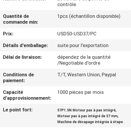
VISITE
contrôle
DE
Quantité de
1pcs (échantillon disponible)
commande min:
L'USINE
Prix:
USD50-USD37/PC
CONTRÔLE
Détails d'emballage:
suite pour l'exportation
DE
Délai de livraison:
dépendez de la quantité
LA
/Negotiable d'ordre
QUALITÉ
Conditions de
T/T, Western Union, Paypal
paiement:
NOUS
Capacité
1000 pièces par mois
d'approvisionnement:
CONTACTER
Le point fort:
,
57P1.5N Moteur pas à pas intégré
,
Moteur pas à pas intégré de 57 mm
NOUVELLES
Machine de décapage intégrée à étape