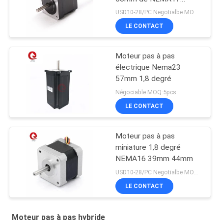
42mm 1.8deg 2PH pour
USD10-28/PC Negotialbe MOQ:10pcs
l'imprimante 3D
LE CONTACT
Moteur pas à pas
électrique Nema23
57mm 1,8 degré
Négociable MOQ:5pcs
LE CONTACT
Moteur pas à pas
miniature 1,8 degré
NEMA16 39mm 44mm
USD10-28/PC Negotialbe MOQ:10pcs
LE CONTACT
Moteur pas à pas hybride