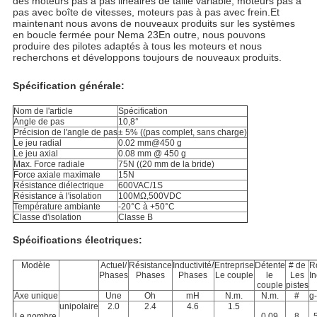
des moteurs pas à pas linéaires de taille variable, moteurs pas à
pas avec boîte de vitesses, moteurs pas à pas avec frein.Et
maintenant nous avons de nouveaux produits sur les systèmes
en boucle fermée pour Nema 23En outre, nous pouvons
produire des pilotes adaptés à tous les moteurs et nous
recherchons et développons toujours de nouveaux produits.
Spécification générale:
Nom de l'article
Spécification
Angle de pas
10,8°
Précision de l'angle de pas
± 5% ((pas complet, sans charge)
Le jeu radial
0.02 mm@450 g
Le jeu axial
0.08 mm @ 450 g
Max. Force radiale
75N ((20 mm de la bride)
Force axiale maximale
15N
Résistance diélectrique
600VAC/1S
Résistance à l'isolation
100MΩ,500VDC
Température ambiante
-20°C à +50°C
Classe d'isolation
Classe B
Spécifications électriques:
Modèle
Actuel/
Résistance
Inductivité/
Entreprise
Détente
# de
R
Phases
Phases
Phases
Le couple
le
Les
In
couple
pistes
Axe unique
Une
Oh
mH
N.m.
N.m.
#
g
unipolaire
2.0
2.4
4.6
1.5
Le nombre
0.09
8