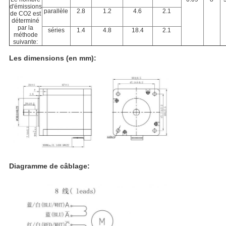
d'émissions
parallèle
2.8
1.2
4.6
2.1
de CO2 est
déterminé
par la
séries
1.4
4.8
18.4
2.1
méthode
suivante:
Les dimensions (en mm):
Diagramme de câblage: