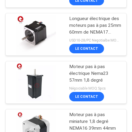
LE CONTACT
Longueur électrique des
moteurs pas à pas 25mm
60mm de NEMA17
42mm 1.8deg 2PH pour
USD10-28/PC Negotialbe MOQ:10pcs
l'imprimante 3D
LE CONTACT
Moteur pas à pas
électrique Nema23
57mm 1,8 degré
Négociable MOQ:5pcs
LE CONTACT
Moteur pas à pas
miniature 1,8 degré
NEMA16 39mm 44mm