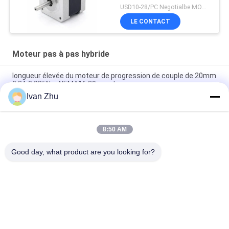
USD10-28/PC Negotialbe MOQ:10pcs
LE CONTACT
Moteur pas à pas hybride
longueur élevée du moteur de progression de couple de 20mm
0.3A 0.085Nm NEMA16 39mm de pas
Ivan Zhu
NEMA14 35mm 1.8degree 2 moteurs pas à pas hybrides de
phase 26mm 0.28A 0.07Nm
8:50 AM
0.06Nm courant électrique de la longueur du corps 0.67A des
moteurs pas à pas NEMA11 28mm 32mm
Good day, what product are you looking for?
Catégories populaires
Tous
Moteur Électrique 
Conducteur Sans 
Sans Brosse De C.C
Brosse De Moteur 
De C.C