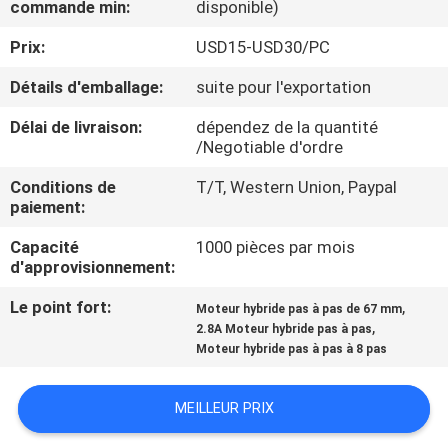
commande min:
disponible)
VISITE
DE
Prix:
USD15-USD30/PC
L'USINE
Détails d'emballage:
suite pour l'exportation
Délai de livraison:
dépendez de la quantité
CONTRÔLE
/Negotiable d'ordre
DE
Conditions de
T/T, Western Union, Paypal
paiement:
LA
QUALITÉ
Capacité
1000 pièces par mois
d'approvisionnement:
Le point fort:
,
NOUS
Moteur hybride pas à pas de 67 mm
,
2.8A Moteur hybride pas à pas
CONTACTER
Moteur hybride pas à pas à 8 pas
NOUVELLES
MEILLEUR PRIX