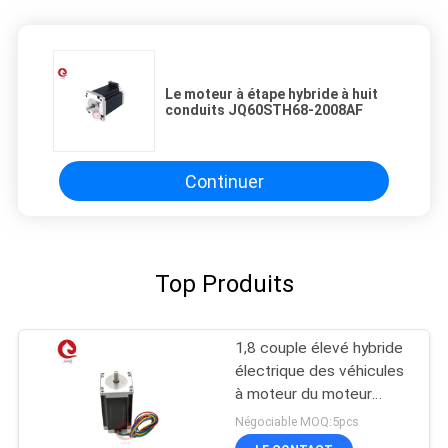
Le moteur à étape hybride à huit
conduits JQ60STH68-2008AF
Continuer
Top Produits
1,8 couple élevé hybride
électrique des véhicules
à moteur du moteur
d'étape du degré
Négociable MOQ:5pcs
500VAC 82mm