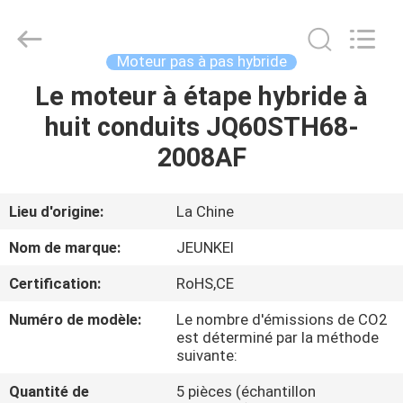
-
2026
Changzhou
Junqi
International
Moteur pas à pas hybride
Trade
Co.,Ltd.
All
Le moteur à étape hybride à
À
Rights
Reserved.
huit conduits JQ60STH68-
LA
2008AF
MAISON
PRODUITS
Lieu d'origine:
La Chine
Nom de marque:
JEUNKEI
À
Certification:
RoHS,CE
PROPOS
Numéro de modèle:
Le nombre d'émissions de CO2
DE
est déterminé par la méthode
suivante:
NOUS
Quantité de
5 pièces (échantillon