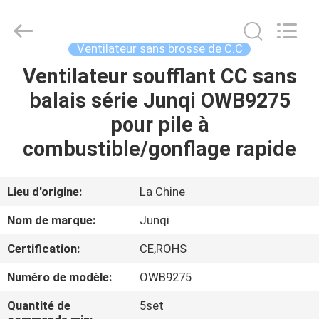
-
2026
Changzhou
Junqi
International
Ventilateur sans brosse de C.C
Trade
Co.,Ltd.
All
Ventilateur soufflant CC sans
À
Rights
Reserved.
balais série Junqi OWB9275
LA
pour pile à
MAISON
combustible/gonflage rapide
PRODUITS
Lieu d'origine:
La Chine
À
Nom de marque:
Junqi
PROPOS
Certification:
CE,ROHS
DE
Numéro de modèle:
OWB9275
NOUS
Quantité de
5set