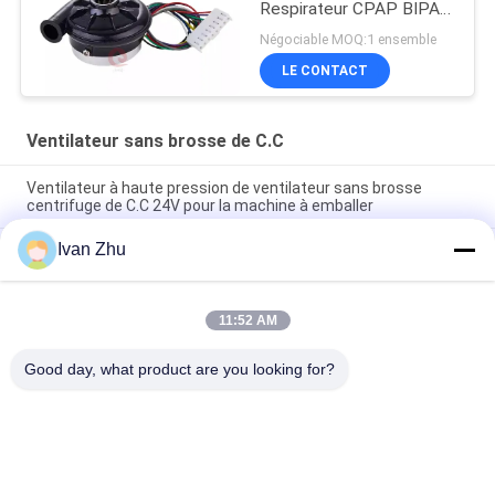
Respirateur CPAP BIPAP
Souffleur 12V 24VDC
Négociable MOQ:1 ensemble
LE CONTACT
Ventilateur sans brosse de C.C
Ventilateur à haute pression de ventilateur sans brosse
centrifuge de C.C 24V pour la machine à emballer
Ivan Zhu
Ventilateur de circulation d'air de serre chaude de fans de
moteur de 24VDC 10.5Kpa 33M3/H BLDC
Ventilateur centrifuge de mini de la climatisation 24V de Cfm
11:52 AM
de C.C de ventilateur de voiture pompe en aluminium sans
brosse de fan
Good day, what product are you looking for?
Catégories populaires
Tous
Moteur Électrique 
Conducteur Sans 