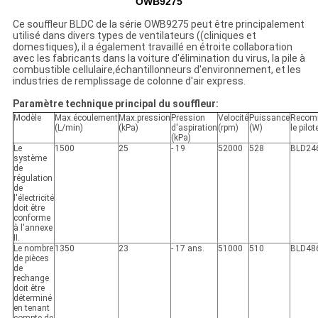
OWB9275
Ce souffleur BLDC de la série OWB9275 peut être principalement
utilisé dans divers types de ventilateurs ((cliniques et
domestiques), il a également travaillé en étroite collaboration
avec les fabricants dans la voiture d'élimination du virus, la pile à
combustible cellulaire,échantillonneurs d'environnement, et les
industries de remplissage de colonne d'air express.
Paramètre technique principal du souffleur:
Modèle
Max.écoulement
Max.pression
Pression
Velocité
Puissance
Recom
(L/min)
(kPa)
d'aspiration
(rpm)
(W)
le pilot
(kPa)
Le
1500
25
- 19
52000
528
BLD24
système
de
régulation
de
l'électricité
doit être
conforme
à l'annexe
II.
Le nombre
1350
23
- 17 ans.
51000
510
BLD48
de pièces
de
rechange
doit être
déterminé
en tenant