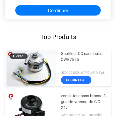
rapide
Continuer
Top Produits
Souffleur CC sans balais
OWB7575
USD100-USD160/PC MOQ:5 pièces (échantillon disponible)
LE CONTACT
ventilateur sans brosse à
grande vitesse de C.C
24v
Négociable MOQ:1 ensemble