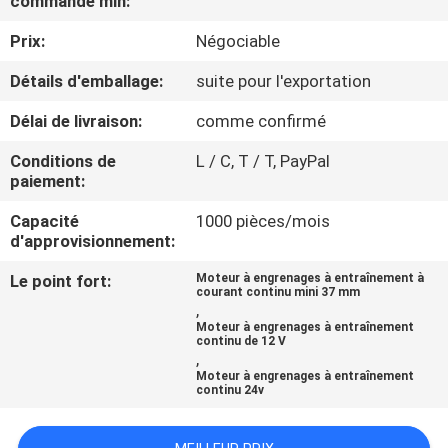
commande min:
VISITE
Prix:
Négociable
DE
L'USINE
Détails d'emballage:
suite pour l'exportation
Délai de livraison:
comme confirmé
CONTRÔLE
Conditions de
L / C, T / T, PayPal
DE
paiement:
LA
Capacité
1000 pièces/mois
d'approvisionnement:
QUALITÉ
Le point fort:
Moteur à engrenages à entraînement à
courant continu mini 37 mm
,
NOUS
Moteur à engrenages à entraînement
continu de 12 V
CONTACTER
,
Moteur à engrenages à entraînement
continu 24v
NOUVELLES