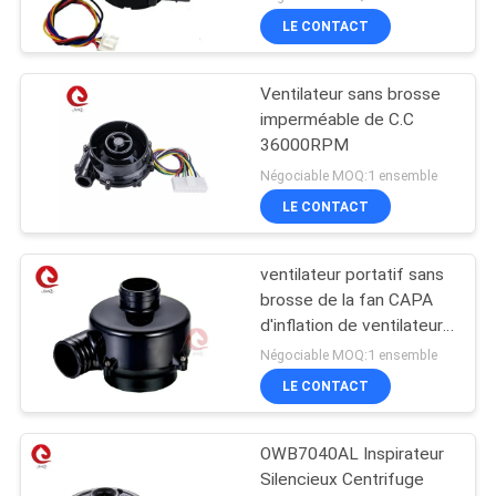
LE CONTACT
Ventilateur sans brosse
imperméable de C.C
36000RPM
Négociable MOQ:1 ensemble
LE CONTACT
ventilateur portatif sans
brosse de la fan CAPA
d'inflation de ventilateur
du moteur 24V de C.C
Négociable MOQ:1 ensemble
25000rpm
LE CONTACT
OWB7040AL Inspirateur
Silencieux Centrifuge