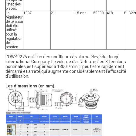
compte de
l'état des
pièces.
Le
1337
21
- 15 ans.
50800
418
BLC22
régulateur
de tension
doit être
utilisé
pour la
régulation
de la
tension.
L'OWB9275 est l'un des souffleurs à volume élevé de Junqi
International Company. Le volume d'air à toutes les 3 tensions
nominales est supérieur à 1300 l/min. Il peut être rapidement
démarré et arrêté,qui augmente considérablement l'efficacité
d'utilisation.
Les dimensions (en mm):