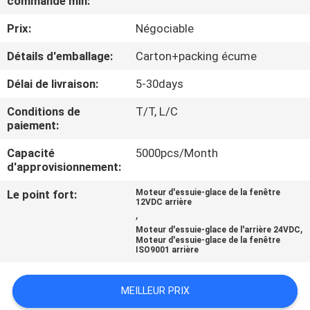
commande min:
VISITE
Prix:
Négociable
DE
L'USINE
Détails d'emballage:
Carton+packing écume
Délai de livraison:
5-30days
CONTRÔLE
Conditions de
T/T, L/C
DE
paiement:
LA
Capacité
5000pcs/Month
d'approvisionnement:
QUALITÉ
Le point fort:
Moteur d'essuie-glace de la fenêtre
12VDC arrière
,
NOUS
,
Moteur d'essuie-glace de l'arrière 24VDC
CONTACTER
Moteur d'essuie-glace de la fenêtre
ISO9001 arrière
NOUVELLES
MEILLEUR PRIX