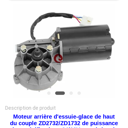
DEMANDEZ
UN DEVIS
PLAN
DU
SITE
POLITIQUE
DE
CONFIDENTIALITÉ
Description de produit
Moteur arrière d'essuie-glace de haut
du couple ZD2732/ZD1732 de puissance