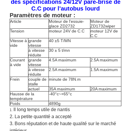
des spécifications 24/12V pare-brise de
C.C pour l'autobus lourd
Paramètres de moteur :
Article
Moteur de l'essuie-
Moteur de
glace ZD2732
ZD1732wiper
Tension
moteur 24V de C.C
moteur 12V de
C.C
Vitesse à
grande
40 ±5 T/MN
vide
vitesse
à vitesse
30 ± 5 t/mn
réduite
Courant
grande
4.5A maximum
2.5A maximum
à vide
vitesse
à vitesse
2.5A maximum
1.5A maximum
réduite
Frein
couple de
minute de 78N.m
stalle
actuel
35A maximum
20A maximum
Hausse de la
-40°c~+65°c
température
Poids
4890g
Il long temps utile de nantis
1.
2.
La petite quantité a accepté
3. Bons réputation et de haute qualité sur le marché
intérieur