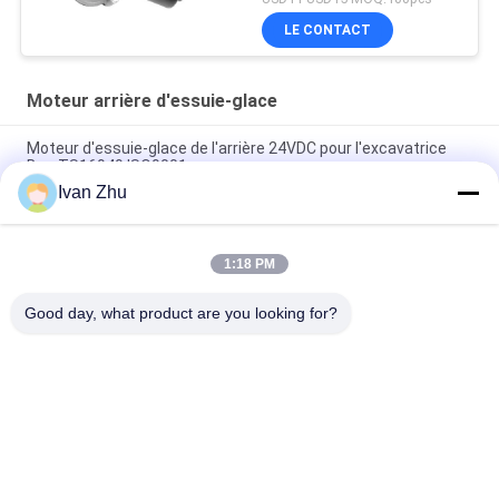
LE CONTACT
Moteur arrière d'essuie-glace
Moteur d'essuie-glace de l'arrière 24VDC pour l'excavatrice
Bus TS16949 ISO9001
Ivan Zhu
Basse T/MN 12V 24VDC vitesse du haut du couple 70w
d'essuie-glace moteur marin
1:18 PM
moteur d'essuie-glace d'arrière de 12V 24VDC pour
l'excavatrice d'autobus
Good day, what product are you looking for?
Catégories populaires
Tous
Moteur Électrique 
Conducteur Sans 
Sans Brosse De C.C
Brosse De Moteur 
De C.C
Pompe À Eau Sans 
Moteur Pas À Pas 