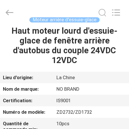
-
2026
Changzhou
Junqi
International
Moteur arrière d'essuie-glace
Trade
Co.,Ltd.
All
Haut moteur lourd d'essuie-
À
Rights
Reserved.
glace de fenêtre arrière
LA
d'autobus du couple 24VDC
MAISON
12VDC
PRODUITS
Lieu d'origine:
La Chine
À
Nom de marque:
NO BRAND
PROPOS
Certification:
IS9001
DE
Numéro de modèle:
ZD2732/ZD1732
NOUS
Quantité de
10pcs