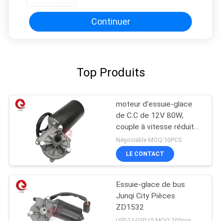
Continuer
Top Produits
moteur d'essuie-glace
de C.C de 12V 80W,
couple à vitesse réduite
et élevé pour le camion
Négociable MOQ:10PCS
résistant
LE CONTACT
Essuie-glace de bus
Junqi City Pièces
ZD1532
USD11-USD15 MOQ:100pcs