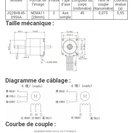
Modèle
Format de
Phase
Type
Longueur du
Tenir le
Courant
l'image
d'axe
corps
couple
évalué
(millimètre)
(Nanomètre)
(a)
JQ28HB45-
NEMA11
2
Axe
45
0,075
0,95
0956A
(28mm)
simple
Taille mécanique :
Diagramme de câblage :
Courbe de couple :