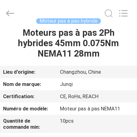
-
2026
Changzhou
Junqi
International
Moteur pas à pas hybride
Trade
Co.,Ltd.
All
Moteurs pas à pas 2Ph
À
Rights
Reserved.
hybrides 45mm 0.075Nm
LA
NEMA11 28mm
MAISON
PRODUITS
Lieu d'origine:
Changzhou, Chine
Nom de marque:
Junqi
À
Certification:
CE, RoHs, REACH
PROPOS
Numéro de modèle:
Moteur pas à pas NEMA11
DE
Quantité de
10pcs
NOUS
commande min: