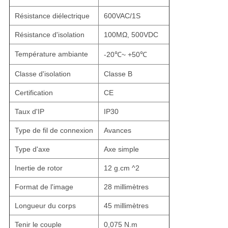
Résistance diélectrique
600VAC/1S
Résistance d'isolation
100MΩ
, 500VDC
Température ambiante
-20℃~
+50℃
Classe d'isolation
Classe B
Certification
CE
Taux d'IP
IP30
Type de fil de connexion
Avances
Type d'axe
Axe simple
Inertie de rotor
12 g.cm ^2
Format de l'image
28 millimètres
Longueur du corps
45 millimètres
Tenir le couple
0,075 N.m