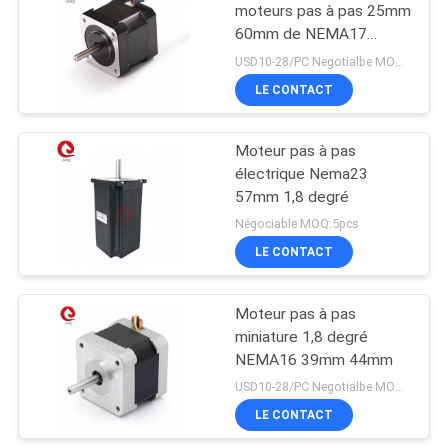
moteurs pas à pas 25mm
60mm de NEMA17
42mm 1.8deg 2PH pour
USD10-28/PC Negotialbe MOQ:10pcs
l'imprimante 3D
LE CONTACT
Moteur pas à pas
électrique Nema23
57mm 1,8 degré
Négociable MOQ:5pcs
LE CONTACT
Moteur pas à pas
miniature 1,8 degré
NEMA16 39mm 44mm
USD10-28/PC Negotialbe MOQ:10pcs
LE CONTACT