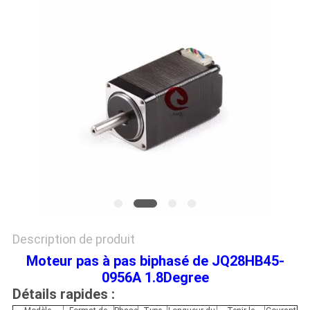
DEMANDEZ
UN DEVIS
PLAN
DU
SITE
POLITIQUE
DE
CONFIDENTIALITÉ
Description de produit
Moteur pas à pas biphasé de JQ28HB45-
0956A 1.8Degree
Détails rapides :