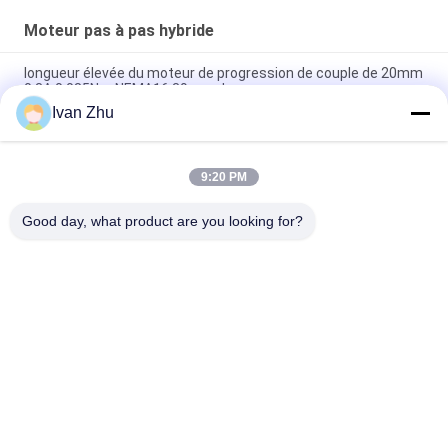
Moteur pas à pas hybride
longueur élevée du moteur de progression de couple de 20mm
0.3A 0.085Nm NEMA16 39mm de pas
Ivan Zhu
NEMA14 35mm 1.8degree 2 moteurs pas à pas hybrides de
phase 26mm 0.28A 0.07Nm
9:20 PM
0.06Nm courant électrique de la longueur du corps 0.67A des
moteurs pas à pas NEMA11 28mm 32mm
Good day, what product are you looking for?
Catégories populaires
Tous
Moteur Électrique 
Conducteur Sans 
Sans Brosse De C.C
Brosse De Moteur 
De C.C
Pompe À Eau Sans 
Moteur Pas À Pas 
Brosse De C.C
Hybride
Conducteur De 
Le C.C A Embrayé 