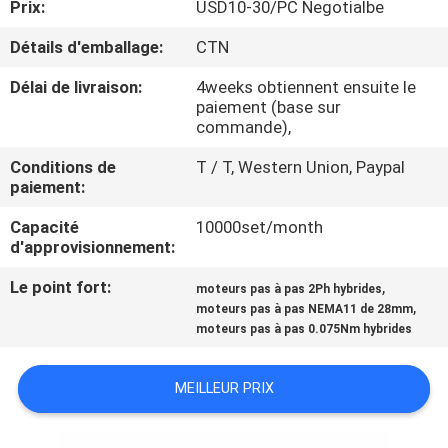
Prix:
USD10-30/PC Negotialbe
VISITE
DE
Détails d'emballage:
CTN
L'USINE
Délai de livraison:
4weeks obtiennent ensuite le
paiement (base sur
commande),
CONTRÔLE
Conditions de
T / T, Western Union, Paypal
DE
paiement:
LA
Capacité
10000set/month
QUALITÉ
d'approvisionnement:
Le point fort:
,
moteurs pas à pas 2Ph hybrides
,
NOUS
moteurs pas à pas NEMA11 de 28mm
moteurs pas à pas 0.075Nm hybrides
CONTACTER
MEILLEUR PRIX
NOUVELLES