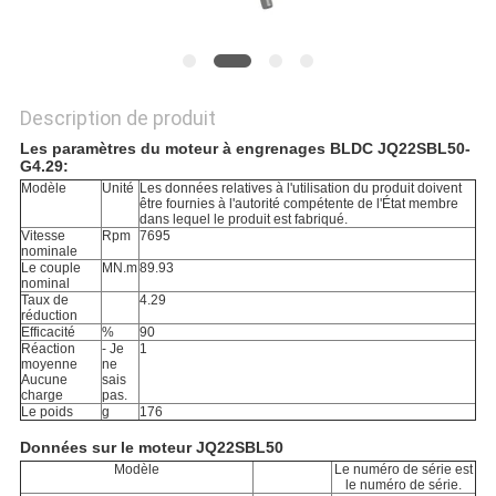
Description de produit
Les paramètres du moteur à engrenages BLDC JQ22SBL50-
G4.29:
Modèle
Unité
Les données relatives à l'utilisation du produit doivent
être fournies à l'autorité compétente de l'État membre
dans lequel le produit est fabriqué.
Vitesse
Rpm
7695
nominale
Le couple
MN.m
89.93
nominal
Taux de
4.29
réduction
Efficacité
%
90
Réaction
- Je
1
moyenne
ne
Aucune
sais
charge
pas.
Le poids
g
176
Données sur le moteur JQ22SBL50
Modèle
Le numéro de série est
le numéro de série.