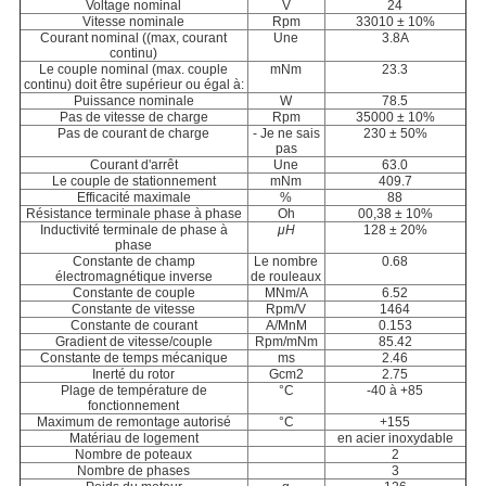
Voltage nominal
V
24
Vitesse nominale
Rpm
33010 ± 10%
Courant nominal ((max, courant
Une
3.8A
continu)
Le couple nominal (max. couple
mNm
23.3
continu) doit être supérieur ou égal à:
Puissance nominale
W
78.5
Pas de vitesse de charge
Rpm
35000 ± 10%
Pas de courant de charge
- Je ne sais
230 ± 50%
pas
Courant d'arrêt
Une
63.0
Le couple de stationnement
mNm
409.7
Efficacité maximale
%
88
Résistance terminale phase à phase
Oh
00,38 ± 10%
Inductivité terminale de phase à
μH
128 ± 20%
phase
Constante de champ
Le nombre
0.68
électromagnétique inverse
de rouleaux
Constante de couple
MNm/A
6.52
Constante de vitesse
Rpm/V
1464
Constante de courant
A/MnM
0.153
Gradient de vitesse/couple
Rpm/mNm
85.42
Constante de temps mécanique
ms
2.46
Inerté du rotor
Gcm2
2.75
Plage de température de
°C
-40 à +85
fonctionnement
Maximum de remontage autorisé
°C
+155
Matériau de logement
en acier inoxydable
Nombre de poteaux
2
Nombre de phases
3