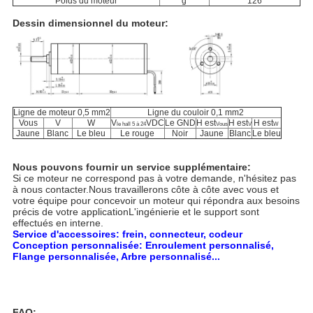
Poids du moteur
g
126
Dessin dimensionnel du moteur:
Ligne de moteur 0,5 mm2
Ligne du couloir 0,1 mm2
Vous
V
W
V
VDC
Le GND
H est
H est
H est
le hall 5 à 24
Vous
V
W
Jaune
Blanc
Le bleu
Le rouge
Noir
Jaune
Blanc
Le bleu
Nous pouvons fournir un service supplémentaire:
Si ce moteur ne correspond pas à votre demande, n'hésitez pas
à nous contacter.Nous travaillerons côte à côte avec vous et
votre équipe pour concevoir un moteur qui répondra aux besoins
précis de votre applicationL'ingénierie et le support sont
effectués en interne.
Service d'accessoires: frein, connecteur, codeur
Conception personnalisée: Enroulement personnalisé,
Flange personnalisée, Arbre personnalisé...
FAQ: