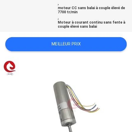
,
DEMANDEZ
moteur CC sans balai à couple élevé de
7700 tr/min
UN DEVIS
,
Moteur à courant continu sans fente à
couple élevé sans balai
PLAN
MEILLEUR PRIX
DU
SITE
POLITIQUE
DE
CONFIDENTIALITÉ