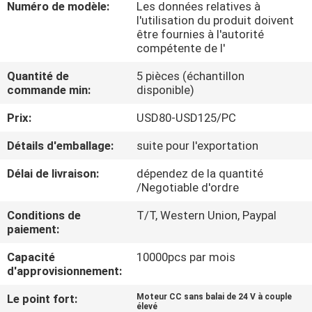
Numéro de modèle:
Les données relatives à
VISITE
l'utilisation du produit doivent
DE
être fournies à l'autorité
compétente de l'
L'USINE
Quantité de
5 pièces (échantillon
commande min:
disponible)
CONTRÔLE
Prix:
USD80-USD125/PC
DE
Détails d'emballage:
suite pour l'exportation
LA
QUALITÉ
Délai de livraison:
dépendez de la quantité
/Negotiable d'ordre
Conditions de
T/T, Western Union, Paypal
NOUS
paiement:
CONTACTER
Capacité
10000pcs par mois
d'approvisionnement:
NOUVELLES
Le point fort:
Moteur CC sans balai de 24 V à couple
élevé