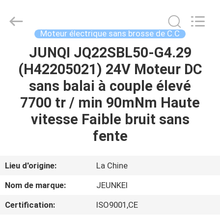
-
2026
Changzhou
Junqi
International
Moteur électrique sans brosse de C.C
Trade
Co.,Ltd.
All
JUNQI JQ22SBL50-G4.29
À
Rights
Reserved.
(H42205021) 24V Moteur DC
LA
sans balai à couple élevé
MAISON
7700 tr / min 90mNm Haute
PRODUITS
vitesse Faible bruit sans
fente
À
PROPOS
Lieu d'origine:
La Chine
DE
Nom de marque:
JEUNKEI
NOUS
Certification:
ISO9001,CE