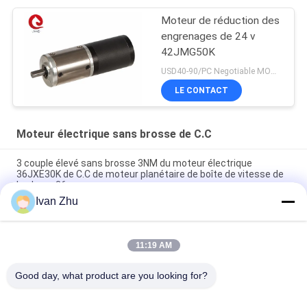
Moteur de réduction des
engrenages de 24 v
42JMG50K
USD40-90/PC Negotiable MOQ:5PCS
LE CONTACT
Moteur électrique sans brosse de C.C
3 couple élevé sans brosse 3NM du moteur électrique
36JXE30K de C.C de moteur planétaire de boîte de vitesse de
la phase 36mm
Ivan Zhu
Moteur d'engrenage planétaire de 3.0N.M 33mm 24V BLDC
pour la bicyclette électrique de voiture de bateau
11:19 AM
boîte de vitesse planétaire 20Nm de C.C de 24V 42BLS100 en
métal sans brosse du moteur électrique 42JMG200K
Good day, what product are you looking for?
Catégories populaires
Tous