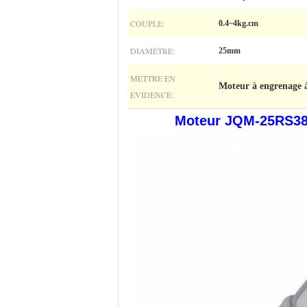
COUPLE:
0.4~4kg.cm
DIAMÈTRE:
25mm
METTRE EN
Moteur à engrenage 
ÉVIDENCE:
Moteur JQM-25RS385