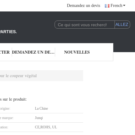
Demandez un devis
French
ARTIES.
CTER
DEMANDEZ UN DEVIS
NOUVELLES
r le coupeur végétal
s sur le produit:
origine:
La Chine
 marque:
Junqi
cation:
CE,ROHS, UL