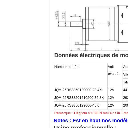
Données électriques de mot
Number modèle
Volt
Au
évalué.
Vi
T/
JQM-25RS3850129000-20.4K
12V
44
JQM-25RS38501210500-35.8K
12V
29
JQM-25RS3850129000-45K
12V
20
Remarque : 1 Kgf.cm ≈0.098 N.m≈14 oz.in 1 
Notes : Est en haut nos modèl
Usine professionnelle :