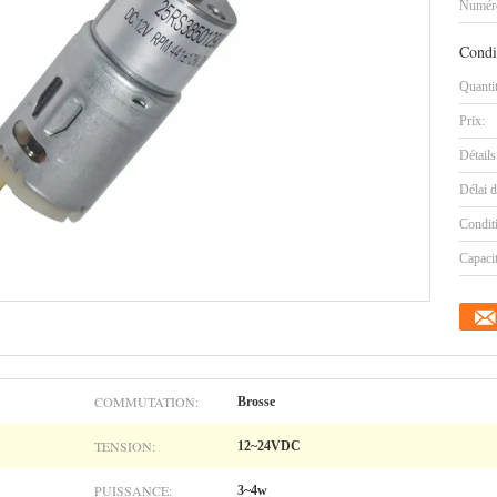
Numéro
Condi
Quanti
Prix:
Détails
Délai d
Condit
Capaci
COMMUTATION:
Brosse
TENSION:
12~24VDC
PUISSANCE:
3~4w