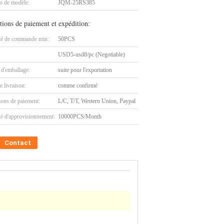
 de modèle:
JQM-25RS385
tions de paiement et expédition:
té de commande min:
50PCS
USD5-usd8/pc (Negotiable)
 d'emballage:
suite pour l'exportation
e livraison:
comme confirmé
ions de paiement:
L/C, T/T, Western Union, Paypal
té d'approvisionnement:
10000PCS/Month
Contact