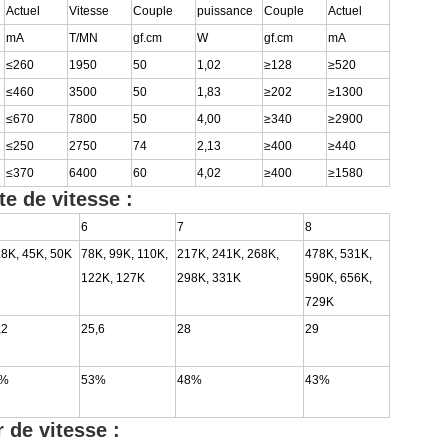
Actuel
Vitesse
Couple
puissance
Couple
Actuel
mA
T/MN
gf.cm
W
gf.cm
mA
≤260
1950
50
1,02
≥128
≥520
≤460
3500
50
1,83
≥202
≥1300
≤670
7800
50
4,00
≥340
≥2900
≤250
2750
74
2,13
≥400
≥440
≤370
6400
60
4,02
≥400
≥1580
e de vitesse :
6
7
8
.8K, 45K, 50K
78K, 99K, 110K,
217K, 241K, 268K,
478K, 531K,
122K, 127K
298K, 331K
590K, 656K,
729K
,2
25,6
28
29
9%
53%
48%
43%
 de vitesse :