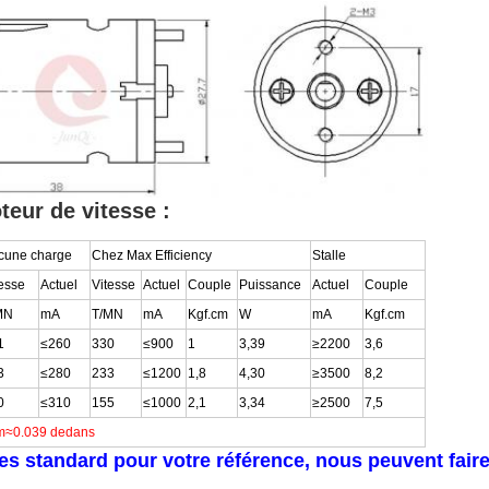
eur de vitesse :
cune charge
Chez Max Efficiency
Stalle
tesse
Actuel
Vitesse
Actuel
Couple
Puissance
Actuel
Couple
MN
mA
T/MN
mA
Kgf.cm
W
mA
Kgf.cm
1
≤260
330
≤900
1
3,39
≥2200
3,6
3
≤280
233
≤1200
1,8
4,30
≥3500
8,2
0
≤310
155
≤1000
2,1
3,34
≥2500
7,5
mm≈0.039 dedans
es standard pour votre référence, nous peuvent fai