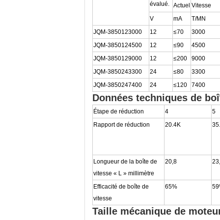
évalué.
Actuel
Vitesse
V
mA
T/MN
JQM-3850123000
12
≤70
3000
JQM-3850124500
12
≤90
4500
JQM-3850129000
12
≤200
9000
JQM-3850243300
24
≤80
3300
JQM-3850247400
24
≤120
7400
Données techniques de boît
Étape de réduction
4
5
Rapport de réduction
20.4K
35
Longueur de la boîte de
20,8
23
vitesse « L » millimètre
Efficacité de boîte de
65%
5
vitesse
Taille mécanique de moteur