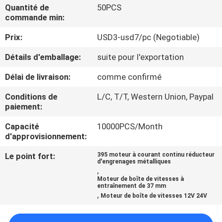
VISITE
Quantité de
50PCS
commande min:
DE
Prix:
USD3-usd7/pc (Negotiable)
L'USINE
Détails d'emballage:
suite pour l'exportation
CONTRÔLE
Délai de livraison:
comme confirmé
DE
Conditions de
L/C, T/T, Western Union, Paypal
LA
paiement:
QUALITÉ
Capacité
10000PCS/Month
d'approvisionnement:
NOUS
Le point fort:
395 moteur à courant continu réducteur
d'engrenages métalliques
,
CONTACTER
Moteur de boîte de vitesses à
entraînement de 37 mm
,
Moteur de boîte de vitesses 12V 24V
NOUVELLES