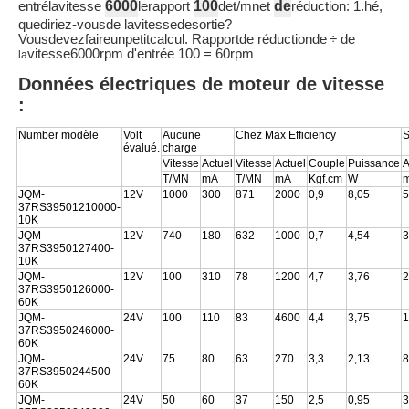
6000
100
de
entrélavitesse
lerapport
det/mnet
réduction: 1.hé,
quediriez-vousde lavitessedesortie?
Vousdevezfaireunpetitcalcul. Rapportde réductionde
÷ de
vitesse6000rpm d'entrée 100 = 60rpm
la
Données électriques de moteur de vitesse
:
Number modèle
Volt
Aucune
Chez Max Efficiency
S
évalué.
charge
Vitesse
Actuel
Vitesse
Actuel
Couple
Puissance
A
T/MN
mA
T/MN
mA
Kgf.cm
W
JQM-
12V
1000
300
871
2000
0,9
8,05
5
37RS39501210000-
10K
JQM-
12V
740
180
632
1000
0,7
4,54
3
37RS3950127400-
10K
JQM-
12V
100
310
78
1200
4,7
3,76
2
37RS3950126000-
60K
JQM-
24V
100
110
83
4600
4,4
3,75
1
37RS3950246000-
60K
JQM-
24V
75
80
63
270
3,3
2,13
8
37RS3950244500-
60K
JQM-
24V
50
60
37
150
2,5
0,95
3