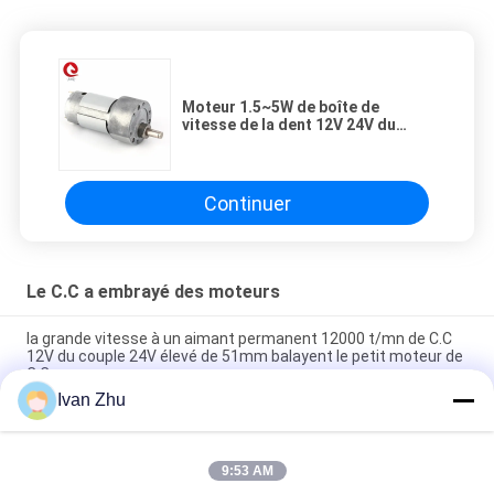
Moteur 1.5~5W de boîte de
vitesse de la dent 12V 24V du
moteur 37mm de réducteur de
vitesse en métal du moteur 395DC
Continuer
Le C.C a embrayé des moteurs
la grande vitesse à un aimant permanent 12000 t/mn de C.C
12V du couple 24V élevé de 51mm balayent le petit moteur de
C.C
Ivan Zhu
1N.M 24VDC a embrayé le moteur de boîte de vitesse du ver
46mm de moteurs pour la machine médicale
9:53 AM
370 le haut moteur de couple de 46mm 6V 24V 12v ROHS