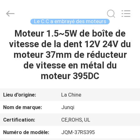
-
2026
Changzhou
Junqi
International
Le C.C a embrayé des moteurs
Trade
Co.,Ltd.
All
Moteur 1.5~5W de boîte de
À
Rights
Reserved.
vitesse de la dent 12V 24V du
LA
moteur 37mm de réducteur
MAISON
de vitesse en métal du
PRODUITS
moteur 395DC
À
Lieu d'origine:
La Chine
PROPOS
Nom de marque:
Junqi
DE
Certification:
CE,ROHS, UL
NOUS
Numéro de modèle:
JQM-37RS395