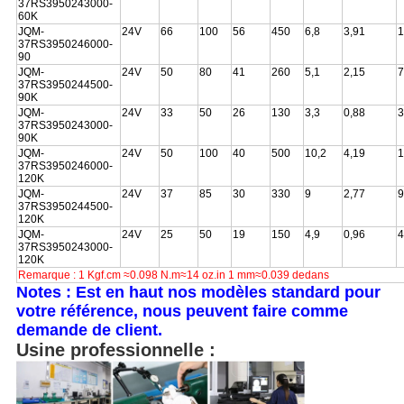
37RS3950243000-
60K
JQM-
24V
66
100
56
450
6,8
3,91
1
37RS3950246000-
90
JQM-
24V
50
80
41
260
5,1
2,15
7
37RS3950244500-
90K
JQM-
24V
33
50
26
130
3,3
0,88
3
37RS3950243000-
90K
JQM-
24V
50
100
40
500
10,2
4,19
1
37RS3950246000-
120K
JQM-
24V
37
85
30
330
9
2,77
9
37RS3950244500-
120K
JQM-
24V
25
50
19
150
4,9
0,96
4
37RS3950243000-
120K
Remarque : 1 Kgf.cm ≈0.098 N.m≈14 oz.in 1 mm≈0.039 dedans
Notes : Est en haut nos modèles standard pour
votre référence, nous peuvent faire comme
demande de client.
Usine professionnelle :