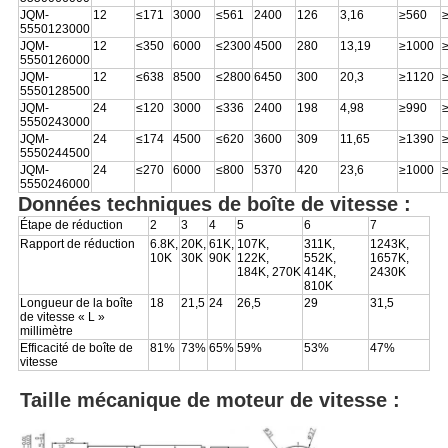
JQM-
12
≤171
3000
≤561
2400
126
3,16
≥560
5550123000
JQM-
12
≤350
6000
≤2300
4500
280
13,19
≥1000
5550126000
JQM-
12
≤638
8500
≤2800
6450
300
20,3
≥1120
5550128500
JQM-
24
≤120
3000
≤336
2400
198
4,98
≥990
5550243000
JQM-
24
≤174
4500
≤620
3600
309
11,65
≥1390
5550244500
JQM-
24
≤270
6000
≤800
5370
420
23,6
≥1000
5550246000
Données techniques de boîte de vitesse :
Étape de réduction
2
3
4
5
6
7
Rapport de réduction
6.8K,
20K,
61K,
107K,
311K,
1243K,
10K
30K
90K
122K,
552K,
1657K,
184K, 270K
414K,
2430K
810K
Longueur de la boîte
18
21,5
24
26,5
29
31,5
de vitesse « L »
millimètre
Efficacité de boîte de
81%
73%
65%
59%
53%
47%
vitesse
Taille mécanique de moteur de vitesse :