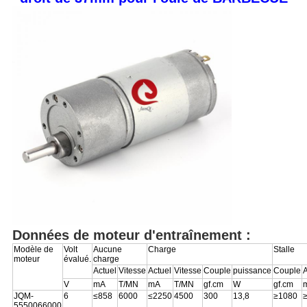
Données de moteur d'entraînement :
Modèle de
Volt
Aucune
Charge
Stalle
moteur
évalué.
charge
Actuel
Vitesse
Actuel
Vitesse
Couple
puissance
Couple
A
V
mA
T/MN
mA
T/MN
gf.cm
W
gf.cm
JQM-
6
≤858
6000
≤2250
4500
300
13,8
≥1080
5550066000