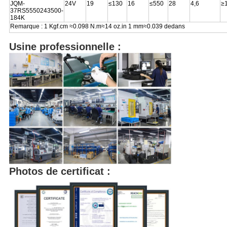
JQM-
24V
19
≤130
16
≤550
28
4,6
≥
37RS5550243500-
184K
Remarque : 1 Kgf.cm ≈0.098 N.m≈14 oz.in 1 mm≈0.039 dedans
Usine professionnelle :
Photos de certificat :