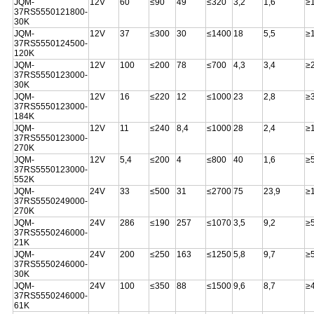
JQM-
12V
60
≤90
49
≤320
3,2
1,6
≥
37RS5550121800-
30K
JQM-
12V
37
≤300
30
≤1400
18
5,5
≥
37RS5550124500-
120K
JQM-
12V
100
≤200
78
≤700
4,3
3,4
≥
37RS5550123000-
30K
JQM-
12V
16
≤220
12
≤1000
23
2,8
≥
37RS5550123000-
184K
JQM-
12V
11
≤240
8,4
≤1000
28
2,4
≥
37RS5550123000-
270K
JQM-
12V
5,4
≤200
4
≤800
40
1,6
≥
37RS5550123000-
552K
JQM-
24V
33
≤500
31
≤2700
75
23,9
≥
37RS5550249000-
270K
JQM-
24V
286
≤190
257
≤1070
3,5
9,2
≥
37RS5550246000-
21K
JQM-
24V
200
≤250
163
≤1250
5,8
9,7
≥
37RS5550246000-
30K
JQM-
24V
100
≤350
88
≤1500
9,6
8,7
≥
37RS5550246000-
61K