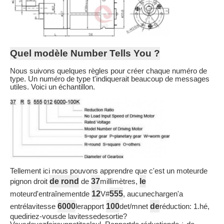
Quel modèle Number Tells You ?
Nous suivons quelques règles pour créer chaque numéro de
type. Un numéro de type t'indiquerait beaucoup de messages
utiles. Voici un échantillon.
Tellement ici nous pouvons apprendre que c'est un moteurde
de rond
37
le
pignon droit
de
millimètres,
12
555
moteurd'entraînementde
V#
, aucunechargen'a
6000
100
de
entrélavitesse
lerapport
det/mnet
réduction: 1.hé,
quediriez-vousde lavitessedesortie?