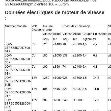
Vousdevezfaireunpetitcalcul. Rapportde réductionde
÷ de
vitesse6000rpm d'entrée 100 = 60rpm
la
Données électriques de moteur de vitesse
:
Number modèle
Volt
Aucune
Chez Max Efficiency
St
évalué.
charge
Vitesse
Actuel
Vitesse
Actuel
Couple
Puissance
Ac
T/MN
mA
T/MN
mA
Kgf.cm
W
m
JQM-
6V
120
≤1400
90
≤3000
4,5
4,2
≥
37RS5550067500-
61K
JQM-
6V
180
≤1050
138
≤3200
4,4
6,2
≥
37RS5550066000-
30K
JQM-
6V
100
≤850
74
≤2400
5,4
4,1
≥
37RS5550066000-
61K
JQM-
12V
1250
≤1000
925
≤3500
1,5
14,2
≥
37RS5550128500-
6.8K
JQM-
12V
404
≤545
329
≤2837
3,5
11,8
≥
37RS5550128500-
21K
JQM-
12V
283
≤700
240
≤3900
5
12,3
≥
37RS5550128500-
30K