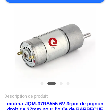
DEMANDEZ
UN DEVIS
PLAN
DU
SITE
POLITIQUE
DE
CONFIDENTIALITÉ
Description de produit
moteur JQM-37RS555 6V 3rpm de pignon
droit de 37mm pour l'ouïe de BARBECUE