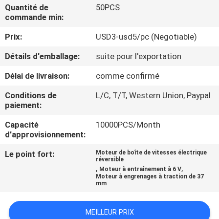
VISITE
Quantité de
50PCS
commande min:
DE
Prix:
USD3-usd5/pc (Negotiable)
L'USINE
Détails d'emballage:
suite pour l'exportation
CONTRÔLE
Délai de livraison:
comme confirmé
DE
Conditions de
L/C, T/T, Western Union, Paypal
LA
paiement:
QUALITÉ
Capacité
10000PCS/Month
d'approvisionnement:
NOUS
Le point fort:
Moteur de boîte de vitesses électrique
réversible
,
,
CONTACTER
Moteur à entraînement à 6 V
Moteur à engrenages à traction de 37
mm
NOUVELLES
MEILLEUR PRIX