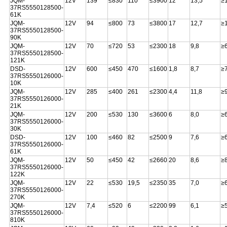
JQM-
12V
139
≤830
110
≤3900
12
13,5
≥
37RS5550128500-
61K
JQM-
12V
94
≤800
73
≤3800
17
12,7
≥
37RS5550128500-
90K
JQM-
12V
70
≤720
53
≤2300
18
9,8
≥
37RS5550128500-
121K
DSD-
12V
600
≤450
470
≤1600
1,8
8,7
≥
37RS5550126000-
10K
JQM-
12V
285
≤400
261
≤2300
4,4
11,8
≥
37RS5550126000-
21K
JQM-
12V
200
≤530
130
≤3600
6
8,0
≥
37RS5550126000-
30K
DSD-
12V
100
≤460
82
≤2500
9
7,6
≥
37RS5550126000-
61K
JQM-
12V
50
≤450
42
≤2660
20
8,6
≥
37RS5550126000-
122K
JQM-
12V
22
≤530
19,5
≤2350
35
7,0
≥
37RS5550126000-
270K
JQM-
12V
7,4
≤520
6
≤2200
99
6,1
≥
37RS5550126000-
810K