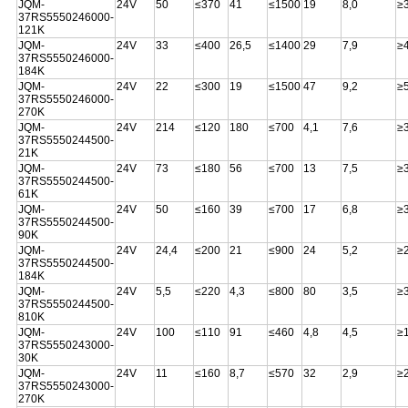
JQM-
24V
50
≤370
41
≤1500
19
8,0
≥
37RS5550246000-
121K
JQM-
24V
33
≤400
26,5
≤1400
29
7,9
≥
37RS5550246000-
184K
JQM-
24V
22
≤300
19
≤1500
47
9,2
≥
37RS5550246000-
270K
JQM-
24V
214
≤120
180
≤700
4,1
7,6
≥
37RS5550244500-
21K
JQM-
24V
73
≤180
56
≤700
13
7,5
≥
37RS5550244500-
61K
JQM-
24V
50
≤160
39
≤700
17
6,8
≥
37RS5550244500-
90K
JQM-
24V
24,4
≤200
21
≤900
24
5,2
≥
37RS5550244500-
184K
JQM-
24V
5,5
≤220
4,3
≤800
80
3,5
≥
37RS5550244500-
810K
JQM-
24V
100
≤110
91
≤460
4,8
4,5
≥
37RS5550243000-
30K
JQM-
24V
11
≤160
8,7
≤570
32
2,9
≥
37RS5550243000-
270K