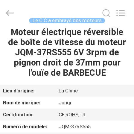
-
2026
Changzhou
Junqi
International
Le C.C a embrayé des moteurs
Trade
Co.,Ltd.
All
Moteur électrique réversible
À
Rights
Reserved.
de boîte de vitesse du moteur
LA
JQM-37RS555 6V 3rpm de
MAISON
pignon droit de 37mm pour
PRODUITS
l'ouïe de BARBECUE
À
Lieu d'origine:
La Chine
PROPOS
Nom de marque:
Junqi
DE
Certification:
CE,ROHS, UL
NOUS
Numéro de modèle:
JQM-37RS555