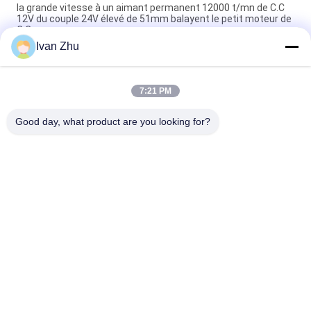
la grande vitesse à un aimant permanent 12000 t/mn de C.C
12V du couple 24V élevé de 51mm balayent le petit moteur de
C.C
Ivan Zhu
1N.M 24VDC a embrayé le moteur de boîte de vitesse du ver
46mm de moteurs pour la machine médicale
7:21 PM
370 le haut moteur de couple de 46mm 6V 24V 12v ROHS
123rpm a enfermé
Good day, what product are you looking for?
Catégories populaires
Tous
Moteur Électrique 
Conducteur Sans 
Sans Brosse De C.C
Brosse De Moteur 
De C.C
Pompe À Eau Sans 
Moteur Pas À Pas 
Brosse De C.C
Hybride
Conducteur De 
Le C.C A Embrayé 
Moteur Pas À Pas
Des Moteurs