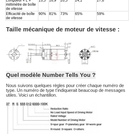
Longueur « L »
13,5
16,9
20,5
24,1
27,6
millimètre de boîte
de vitesse
Efficacité de boîte
90%
81%
73%
65%
59%
de vitesse
Taille mécanique de moteur de vitesse :
Quel modèle Number Tells You ?
Nous suivons quelques règles pour créer chaque numéro de
type. Un numéro de type t'indiquerait beaucoup de messages
utiles. Voici un échantillon.