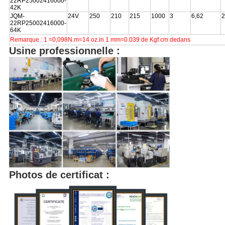
22RP25002416000-
42K
JQM-
24V
250
210
215
1000
3
6,62
2
22RP25002416000-
64K
Remarque : 1
≈0,098N.m≈14 oz.in 1 mm≈0.039 de
Kgf.cm
dedans
Usine professionnelle :
Photos de certificat :