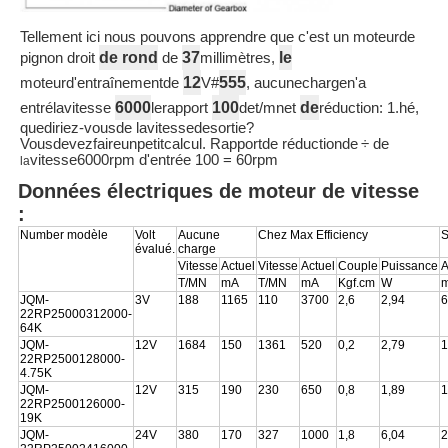
Tellement ici nous pouvons apprendre que c'est un moteurde
de rond
37
le
pignon droit
de
millimètres,
12
555
moteurd'entraînementde
V#
, aucunechargen'a
6000
100
de
entrélavitesse
lerapport
det/mnet
réduction: 1.hé,
quediriez-vousde lavitessedesortie?
Vousdevezfaireunpetitcalcul. Rapportde réductionde
÷ de
vitesse6000rpm d'entrée 100 = 60rpm
la
Données électriques de moteur de vitesse
:
Number modèle
Volt
Aucune
Chez Max Efficiency
S
évalué.
charge
Vitesse
Actuel
Vitesse
Actuel
Couple
Puissance
A
T/MN
mA
T/MN
mA
Kgf.cm
W
JQM-
3V
188
1165
110
3700
2,6
2,94
6
22RP25000312000-
64K
JQM-
12V
1684
150
1361
520
0,2
2,79
1
22RP2500128000-
4.75K
JQM-
12V
315
190
230
650
0,8
1,89
1
22RP2500126000-
19K
JQM-
24V
380
170
327
1000
1,8
6,04
2