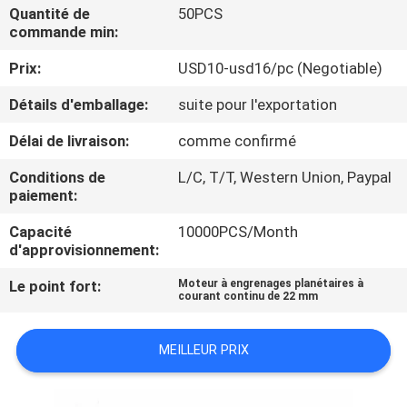
VISITE
Quantité de
50PCS
commande min:
DE
Prix:
USD10-usd16/pc (Negotiable)
L'USINE
Détails d'emballage:
suite pour l'exportation
CONTRÔLE
Délai de livraison:
comme confirmé
DE
Conditions de
L/C, T/T, Western Union, Paypal
LA
paiement:
QUALITÉ
Capacité
10000PCS/Month
d'approvisionnement:
NOUS
Le point fort:
Moteur à engrenages planétaires à
courant continu de 22 mm
CONTACTER
MEILLEUR PRIX
NOUVELLES