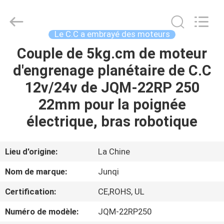
-
2026
Changzhou
Junqi
International
Le C.C a embrayé des moteurs
Trade
Co.,Ltd.
All
Couple de 5kg.cm de moteur
À
Rights
Reserved.
d'engrenage planétaire de C.C
LA
12v/24v de JQM-22RP 250
MAISON
22mm pour la poignée
PRODUITS
électrique, bras robotique
À
Lieu d'origine:
La Chine
PROPOS
Nom de marque:
Junqi
DE
Certification:
CE,ROHS, UL
NOUS
Numéro de modèle:
JQM-22RP250