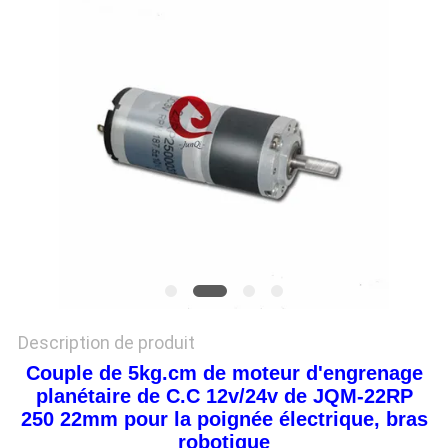
DEMANDEZ
UN DEVIS
PLAN
DU
SITE
POLITIQUE
DE
CONFIDENTIALITÉ
Description de produit
Couple de 5kg.cm de moteur d'engrenage
planétaire de C.C 12v/24v de JQM-22RP
250 22mm pour la poignée électrique, bras
robotique