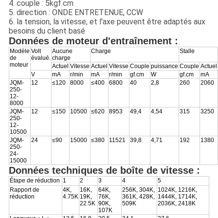
4. couple : 5kgf.cm
5. direction : ONDE ENTRETENUE, CCW
6. la tension, la vitesse, et l'axe peuvent être adaptés aux
besoins du client basé
Données de moteur d'entraînement :
Modèle
Volt
Aucune
Charge
Stalle
de
évalué.
charge
moteur
Actuel
Vitesse
Actuel
Vitesse
Couple
puissance
Couple
Actuel
V
mA
r/min
mA
r/min
gf.cm
W
gf.cm
mA
JQM-
12
≤120
8000
≤400
6800
40
2,8
260
2060
250-
12-
8000
JQM-
12
≤150
10500
≤620
8953
49,4
4,54
315
3250
250-
12-
10500
JQM-
24
≤90
15000
≤380
11521
39,8
4,71
192
1380
250-
24-
15000
Données techniques de boîte de vitesse :
Étape de réduction
1
2
3
4
5
Rapport de
4K,
16K,
64K,
256K, 304K,
1024K, 1216K,
réduction
4.75K
19K,
76K,
361K, 428K,
1444K, 1714K,
22.5K
90K,
509K
2036K, 2418K
107K