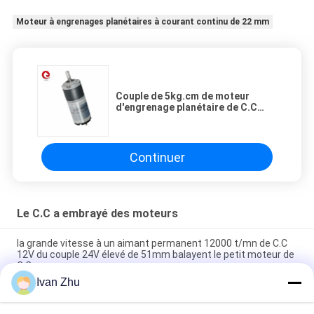
Moteur à engrenages planétaires à courant continu de 22 mm
Couple de 5kg.cm de moteur
d'engrenage planétaire de C.C
12v/24v de JQM-22RP 250 22mm
pour la poignée électrique, bras
robotique
Continuer
Le C.C a embrayé des moteurs
la grande vitesse à un aimant permanent 12000 t/mn de C.C
12V du couple 24V élevé de 51mm balayent le petit moteur de
C.C
Ivan Zhu
1N.M 24VDC a embrayé le moteur de boîte de vitesse du ver
46mm de moteurs pour la machine médicale