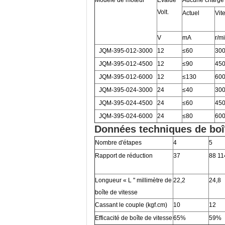
Modèle de moteur
Évalué
Aucune charge
Volt.
Actuel
Vit
V
mA
r/m
JQM-395-012-3000
12
≤60
30
JQM-395-012-4500
12
≤90
45
JQM-395-012-6000
12
≤130
60
JQM-395-024-3000
24
≤40
30
JQM-395-024-4500
24
≤60
45
JQM-395-024-6000
24
≤80
60
Données techniques de boît
Nombre d'étapes
4
5
Rapport de réduction
37
88 11
Longueur « L " millimètre de
22,2
24,8
boîte de vitesse
Cassant le couple (kgf.cm)
10
12
Efficacité de boîte de vitesse
65%
59%