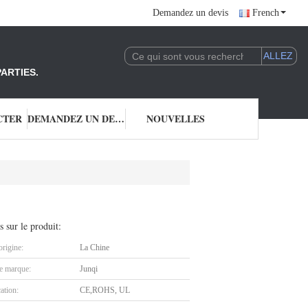
Demandez un devis
French
ARTIES.
CTER
DEMANDEZ UN DEVIS
NOUVELLES
s sur le produit:
origine:
La Chine
 marque:
Junqi
cation:
CE,ROHS, UL