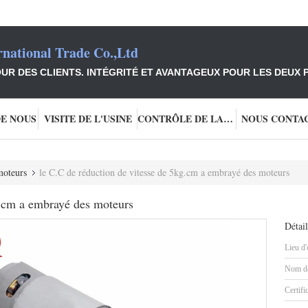
national Trade Co.,Ltd
UR DES CLIENTS. INTÉGRITÉ ET AVANTAGEUX POUR LES DEUX P
DE NOUS
VISITE DE L'USINE
CONTRÔLE DE LA QUALITÉ
NOUS CONTA
moteurs
le C.C de réduction de vitesse de 5kg.cm a embrayé des moteurs
g.cm a embrayé des moteurs
Détail
Lieu d'
Nom de
Certifi