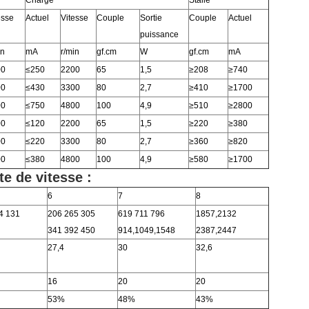
Charge
Stalle
esse
Actuel
Vitesse
Couple
Sortie
Couple
Actuel
puissance
in
mA
r/min
gf.cm
W
gf.cm
mA
00
≤250
2200
65
1,5
≥208
≥740
00
≤430
3300
80
2,7
≥410
≥1700
00
≤750
4800
100
4,9
≥510
≥2800
00
≤120
2200
65
1,5
≥220
≥380
00
≤220
3300
80
2,7
≥360
≥820
00
≤380
4800
100
4,9
≥580
≥1700
e de vitesse :
6
7
8
4 131
206 265 305
619 711 796
1857,2132
341 392 450
914,1049,1548
2387,2447
27,4
30
32,6
16
20
20
53%
48%
43%