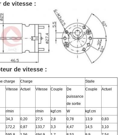
 de vitesse :
eur de vitesse :
e charge
Charge
Stalle
l
Vitesse
Actuel
Vitesse
Couple
De
Couple
Actuel
puissance
de sortie
r/min
r/min
kgf.cm
W
kgf.cm
34,3
0,20
27,5
2,8
0,78
13,9
0,83
172,2
0,87
133,7
3,3
4,47
14,5
3,10
595,8
1,56
494,9
1,7
8,53
9,9
7,54