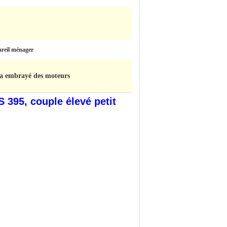
pareil ménager
a embrayé des moteurs
 395, couple élevé petit