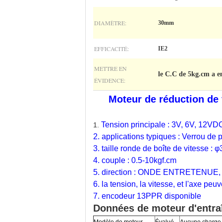
DIAMÈTRE:
30mm
EFFICACITÉ:
IE2
METTRE EN
le C.C de 5kg.cm a 
ÉVIDENCE:
Moteur de réduction de 
Tension principale : 3V, 6V, 12V
1.
2. applications typiques : Verrou de 
3. taille ronde de boîte de vitesse :
4. couple : 0.5-10kgf.cm
5. direction : ONDE ENTRETENUE
6. la tension, la vitesse, et l'axe pe
7. encodeur 13PPR disponible
Données de moteur d'entra