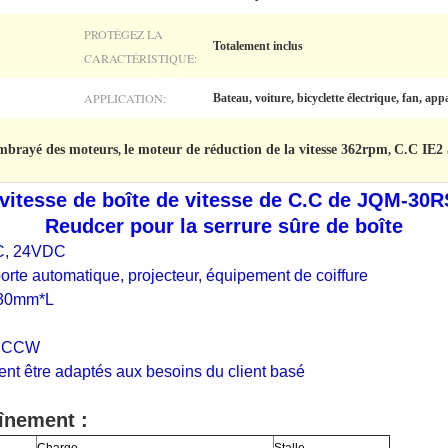
PROTÉGEZ LA
Totalement inclus
CARACTÉRISTIQUE:
APPLICATION:
Bateau, voiture, bicyclette électrique, fan, ap
embrayé des moteurs
le moteur de réduction de la vitesse 362rpm
C.C IE2 
,
,
vitesse de boîte de vitesse de C.C de JQM-30RS
Reudcer pour la serrure sûre de boîte
DC, 24VDC
porte automatique, projecteur, équipement de coiffure
 φ30mm*L
, CCW
uvent être adaptés aux besoins du client basé
înement :