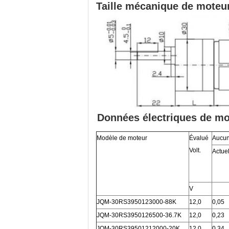
Taille mécanique de moteur
Données électriques de mot
Modèle de moteur
Évalué
Aucun
Volt.
Actue
V
JQM-30RS3950123000-88K
12,0
0,05
JQM-30RS3950126500-36.7K
12,0
0,23
JQM-30RS39501212000-20K
12,0
0,34