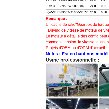
JQM-30RS3950246000-88K
24,0
0,11
JQM-30RS39502411000-36.7K
24,0
0,18
Remarque :
Efficacité de ratio*Gearbox de torq
=Driving de vitesse de moteur de vit
Le moteur a détaillé des config peut
comme la tension, la vitesse, aussi 
Projets d'OEM ou d'ODM d'accueil
Notes : Est en haut nos modèl
Usine professionnelle :