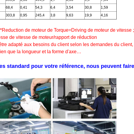
68,4
0,41
54,3
6,4
3,54
30,8
1,59
303,8
0,95
245,4
3,8
9,63
19,9
4,16
ue*Reduction de moteur de Torque=Driving de moteur de vitesse ;
esse de vitesse de moteur/rapport de réduction
 être adapté aux besoins du client selon les demandes du client,
bien que la longueur et la forme d'axe…
es standard pour votre référence, nous peuvent fai