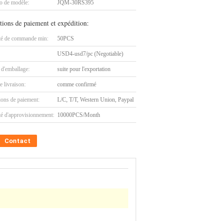
 de modèle:
JQM-30RS395
tions de paiement et expédition:
té de commande min:
50PCS
USD4-usd7/pc (Negotiable)
 d'emballage:
suite pour l'exportation
e livraison:
comme confirmé
ions de paiement:
L/C, T/T, Western Union, Paypal
té d'approvisionnement:
10000PCS/Month
Contact