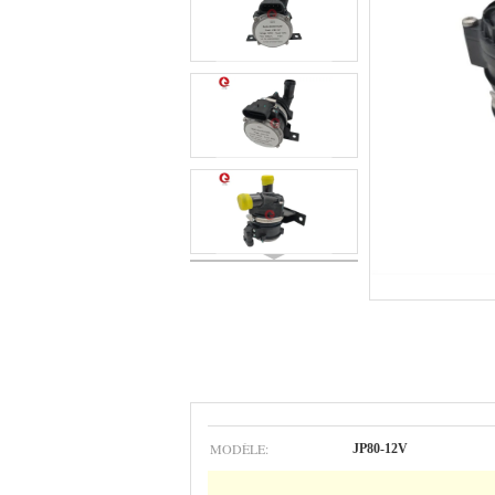
MODÈLE:
JP80-12V