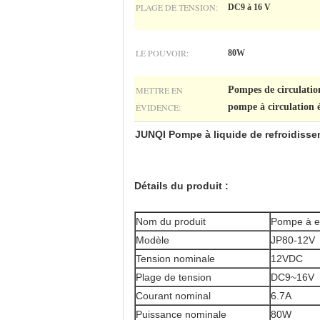
PLAGE DE TENSION:
DC9 à 16 V
LE POUVOIR:
80W
METTRE EN
Pompes de circulation
ÉVIDENCE:
pompe à circulation
JUNQI Pompe à liquide de refroidisse
Détails du produit :
Nom du produit
Pompe à 
Modèle
JP80-12V
Tension nominale
12VDC
Plage de tension
DC9~16V
Courant nominal
6.7A
Puissance nominale
80W