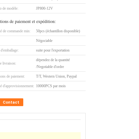
 de modèle:
JP800-12V
tions de paiement et expédition:
té de commande min:
50pcs (échantillon disponible)
Négociable
 d'emballage:
suite pour l'exportation
dépendez de la quantité
e livraison:
/Negotiable d'ordre
ions de paiement:
T/T, Western Union, Paypal
té d'approvisionnement:
10000PCS par mois
Contact