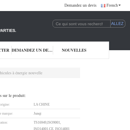
Demandez un devis
French
ARTIES.
CTER
DEMANDEZ UN DEVIS
NOUVELLES
icules à énergie nouvelle
s sur le produit:
origine:
LA CHINE
 marque:
Junqi
cation:
TS16949,ISO9001,
ISO14001,CE, ISO14001