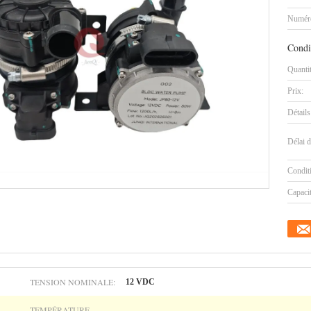
Numéro
Condi
Quanti
Prix:
Détails
Délai d
Condit
Capaci
TENSION NOMINALE:
12 VDC
TEMPÉRATURE