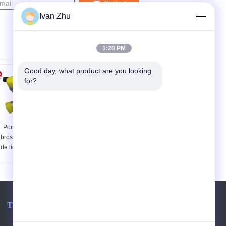
Contact
Ivan Zhu
1:28 PM
Good day, what product are you looking 
for?
Pompe à eau sans
pompe à eau
brosse de circulation
électrique résistante
de liquide réfrigérant
principale de 24V
de pompe à eau de
240W 16m pour
moteur de C.C
l'autobus électrique
8000L/H pour le
camion électrique
Téléphone:
86-1396-1407941